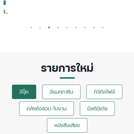
รายการใหม่
อีบุ๊ค
อีแมกกาซีน
ดิจิทัลไฟล์
คลังข้อสอบ-ใบงาน
มัลติมีเดีย
หนังสือเสียง