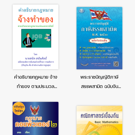
คำอธิบายกฎหมาย จ้าง
พระราชบัญญัติภาษี
ทำของ ตามประมวล
สรรพสามิต ฉบับจับ
กฎหมายแพ่งและ
ประเด็น
พาณิชย์