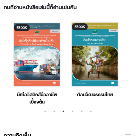
คนที่อ่านหนังสือเล่มนี้ก็อ่านเช่นกัน
EBOOK
EBOOK
นธรรมไทย
ศิลปะการให้บริการใน
คณิตศาสตร์พื้นฐาน
อุตสาหกรรมท่องเที่ยว
ความคิดเห็น