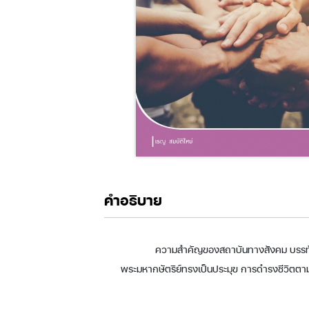
คำอธิบาย
ความสำคัญของสถาบันทางสังคม บรรทัด
พระมหากษัตริย์ทรงเป็นประมุข การดำรงชีวิตต