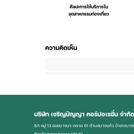
คณิตศาสตร์พื้นฐาน
กฎหมายแร
ความคิดเห็น
บริษัท เจริญปัญญา คอร์ปอเรชั่น จำกั
8/1 หมู่ 13 ซอยบางนา-ตราด 51 ตําบลบางแก้ว อําเภอบาง
จังหวัดสมุทรปราการ 10540