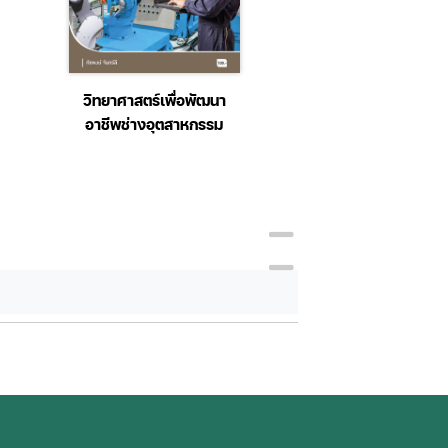
การสื่อสารงานขายและ
พฤติกรรม
บริการ