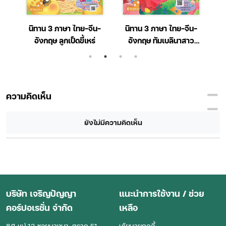
นิทาน 3 ภาษา ไทย-จีน-
นิทาน 3 ภาษา ไทย-จีน-
เ
ว
อังกฤษ ลูกเป็ดขี้เหร่
อังกฤษ ทัมเบลินาสาว
น้อยผู้รักธรรมชาติ
ความคิดเห็น
ยังไม่มีความคิดเห็น
บริษัท เจริญปัญญา
แนะนำการใช้งาน / ช่วย
คอร์ปอเรชั่น จำกัด
เหลือ
8/1 หมู่ 13 ซอยบางนา-ตราด 51
นโยบายคุกกี้